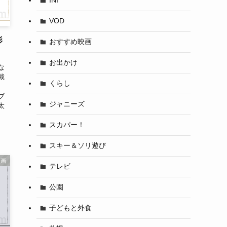
INI
VOD
影
おすすめ映画
お出かけ
な
載
くらし
、
ブ
ジャニーズ
太
スカパー！
スキー＆ソリ遊び
映画
テレビ
公園
子どもと外食