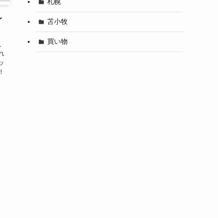
札幌
レ
苫小牧
買い物
、
れ
ッ
！