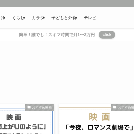
かけ
くらし
カラダ
子どもと外食
テレビ
簡単！誰でも！スキマ時間で月1〜3万円
click
おすすめ映画
おすすめ