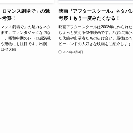
、ロマンス劇場で」の魅
映画『アフタースクール』ネタバ
レ考察！
考察！もう一度みたくなる！
ロマンス劇場で」の魅力をネタ
映画アフタースクールは2008年に作られた
います。ファンタジックな切な
ちょっと笑える傑作映画です。巧妙に描か
リー。昭和中期のレトロ感満載
た伏線や出演者たちの掛け合い、最後はハ
ンや建物にも注目です。出演、
ピーエンドの大好きな映画をご紹介します
坂口健太郎
2023年3月4日