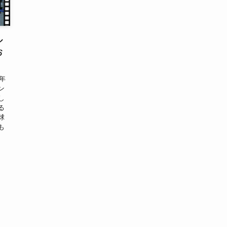
ル
お
年
ン
し
る
球
も