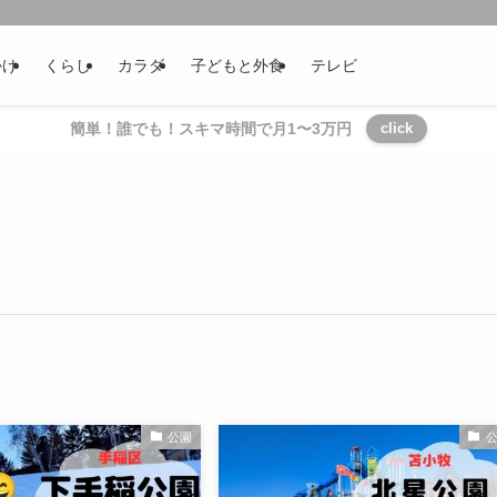
かけ
くらし
カラダ
子どもと外食
テレビ
簡単！誰でも！スキマ時間で月1〜3万円
click
公園