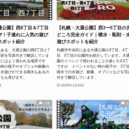
通公園】西6丁目＆7丁目
【札幌・大通公園】西3〜5丁目の
び！子連れに人気の遊び
どころ完全ガイド｜噴水・彫刻・
スポット紹介
遊びスポットを紹介
ある、大通公園の西6丁目と7
札幌市中央区にある大通公園の3丁目、4丁
内容を写真付きで解説していま
目、5丁目の公園内を紹介しています。大
時にはよく使われる場所です
園のイベントで使われることの多い3,4,5
の時の様子やオブジェや銅像の
ですが、イベントがない時の様子や、3丁
は水遊びができる噴水もあるの
噴水での水遊び、銅像、オブジェなどを写
どもも喜びます。
付きで解説しています。
日
2022年11月16日
公園