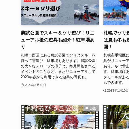
農試公園でスキー＆ソリ遊び！リニ
札幌でソリ
ューアル後の遊具も紹介！駐車場あ
は夏も冬も
り
園！
札幌市西区にある農試公園でソリとスキーを
札幌市手稲区に
持って雪遊び。駐車場もあります。農試公園
具がリニュー
の大きなスロープの様子と、毎月開催される
あり、冬は雪
イベントのことなど。またリニューアルして
す。駐車場は
2023年春から利用できる遊具の写真も。
グモールがあ
もできます。
2023年1月16日
2023年1月10日
公園