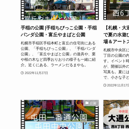
手稲の公園 |手稲ちびっこ公園・手稲
【札幌・大
パンダ公園・富丘やまばと公園
で夏の水遊
場＆アート
札幌市手稲区手稲本町と富丘の住宅街にある
公園、「手稲ちびっこ公園」、「手稲パンダ
札幌市中央区に
公園」、「富丘やまばと公園」の遊具や、栗
丁目の公園の
や桜の木など四季おりおりの様子も一緒に紹
す。イベント
介。近くにある、ラーメンだるまやも。
が、開催以外
写真も。夏に
2022年11月27日
で、小さな子
2022年11月17
公園