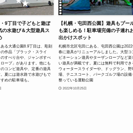
8・9丁目で子どもと遊ぼ
【札幌・屯田西公園】遊具もプー
気の水遊び＆大型遊具ス
も楽しめる！駐車場完備の子連れ
め
出かけスポット
ある大通公園8.9丁目は、彫刻
札幌市北区屯田にある、屯田西公園は2022
チの作品「ブラック・スライ
春に遊具がリニューアルしました。大型コ
」のすべり台や、ジャンボすべ
ビネーション遊具やターザンロープなど楽
スロープ」があります。他にも
い遊具が満載です。夏には無料で利用でき
けのコンビ遊具や、定番の遊具
ウォータースライダーや、ドッグラン、野
す。夏には遊水路で水遊びもで
場、テニスコート、パークゴルフ場の設備
すすめの駐車場も。
整っている運動公園
日
2022年10月25日