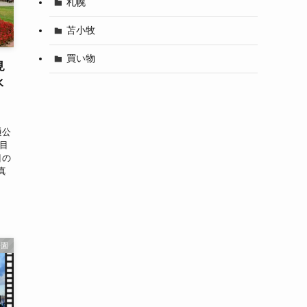
札幌
苫小牧
買い物
見
水
通公
丁目
目の
真
公園