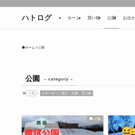
ハトログ
ホーム
買い物
公園
お出
ホーム
公園
公園
– category –
公園
スキー＆ソリ遊び
札幌
苫小牧
公園