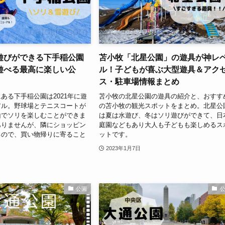
遊びができる下手稲公園
苫小牧「北星公園」の遊具が神レ
遊べる最高に楽しい公
ル！子どもが喜ぶ大型遊具＆アク
ス・駐車場情報まとめ
ある下手稲公園は2021年に遊
苫小牧の北星公園の遊具の紹介と、おすす
アル。野球場とテニスコートが
の苫小牧の観光スポットをまとめ。北星公
山でソリを楽しむことができま
は夏は水遊び、冬はソリ遊びができて、日
ありませんが、隣にショッピン
庭園などもあり大人も子どもも楽しめるス
るので、買い物帰りに寄ること
ットです。
2023年1月7日
公園