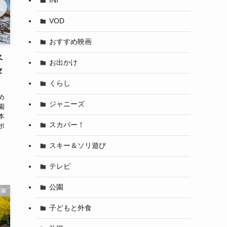
INI
VOD
おすすめ映画
ベ
お出かけ
セ
くらし
め
ジャニーズ
園
本
スカパー！
ポ
スキー＆ソリ遊び
テレビ
公園
公園
子どもと外食