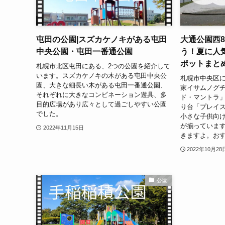
屯田の公園|スズカケノキがある屯田
大通公園西
中央公園・屯田一番通公園
う！夏に人
ポットまと
札幌市北区屯田にある、2つの公園を紹介して
います。スズカケノキの木がある屯田中央公
札幌市中央区に
園、大きな細長い木がある屯田一番通公園、
家イサムノグ
それぞれに大きなコンビネーション遊具、多
ド・マントラ
目的広場があり広々として過ごしやすい公園
り台「プレイ
でした。
小さな子供向
が揃っていま
2022年11月15日
きますよ。お
2022年10月28
公園