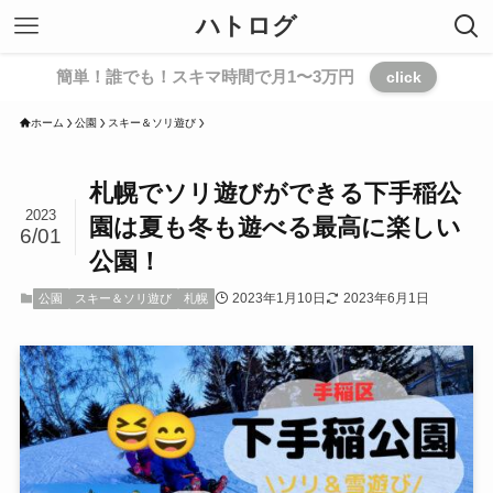
ハトログ
簡単！誰でも！スキマ時間で月1〜3万円
click
ホーム
公園
スキー＆ソリ遊び
札幌でソリ遊びができる下手稲公
2023
園は夏も冬も遊べる最高に楽しい
6/01
公園！
2023年1月10日
2023年6月1日
公園
スキー＆ソリ遊び
札幌